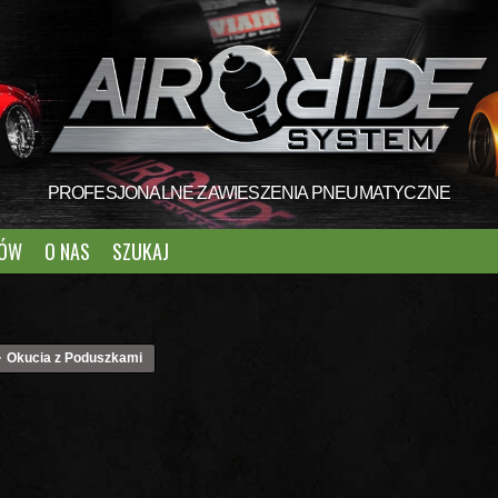
PROFESJONALNE ZAWIESZENIA PNEUMATYCZNE
TÓW
O NAS
SZUKAJ
Okucia z Poduszkami