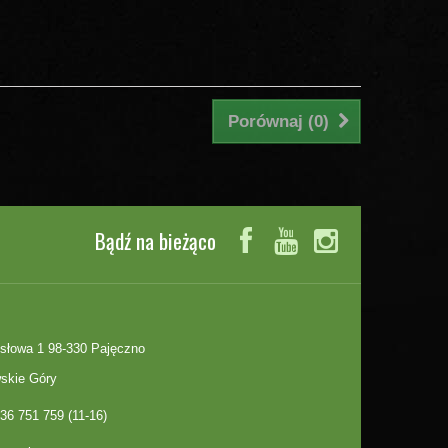
Porównaj (
0
)
Bądź na bieżąco
słowa 1 98-330 Pajęczno
skie Góry
36 751 759 (11-16)