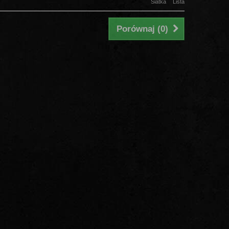
Siatka
Lista
Porównaj (
0
)