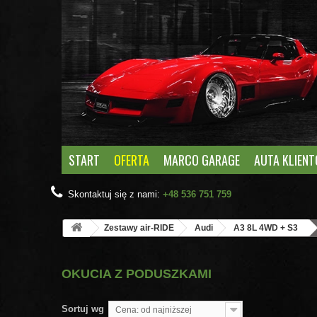
START
OFERTA
MARCO GARAGE
AUTA KLIEN
Skontaktuj się z nami:
+48 536 751 759
Zestawy air-RIDE
Audi
A3 8L 4WD + S3
OKUCIA Z PODUSZKAMI
Sortuj wg
Cena: od najniższej