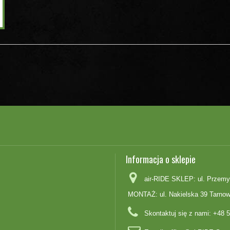
Informacja o sklepie
air-RIDE SKLEP: ul. Przemy
MONTAŻ: ul. Nakielska 39 Tarnow
Skontaktuj się z nami:
+48 5