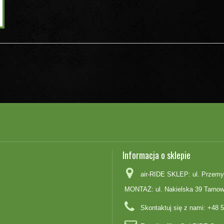
Informacja o sklepie
air-RIDE SKLEP: ul. Przemy
MONTAŻ: ul. Nakielska 39 Tarnow
Skontaktuj się z nami:
+48 5