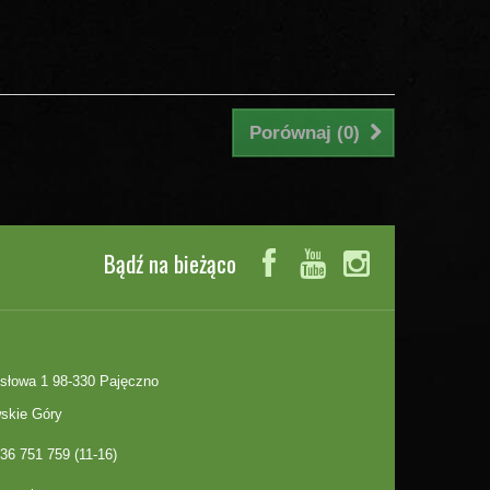
Porównaj (
0
)
Bądź na bieżąco
słowa 1 98-330 Pajęczno
skie Góry
36 751 759 (11-16)