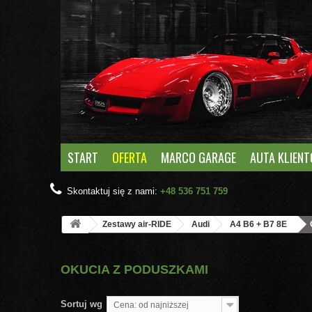
START
OFERTA
MARCO GARAGE
AUTA KLIEN
Skontaktuj się z nami:
+48 536 751 759
Zestawy air-RIDE
Audi
A4 B6 + B7 8E
OKUCIA Z PODUSZKAMI
Sortuj wg
Cena: od najniższej