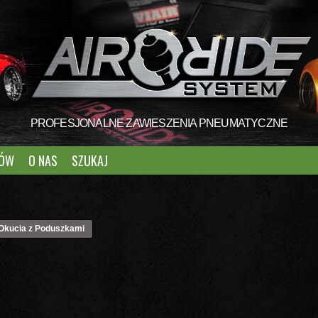
PROFESJONALNE ZAWIESZENIA PNEUMATYCZNE
TÓW
O NAS
SZUKAJ
Okucia z Poduszkami