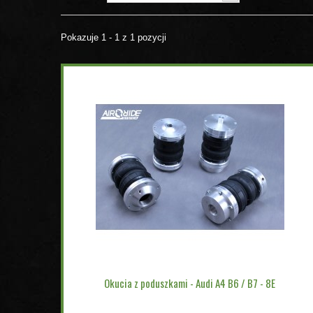
Pokazuje 1 - 1 z 1 pozycji
Okucia z poduszkami - Audi A4 B6 / B7 - 8E