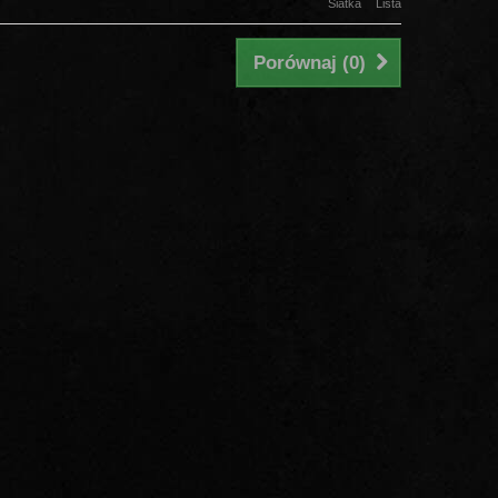
Siatka
Lista
Porównaj (
0
)