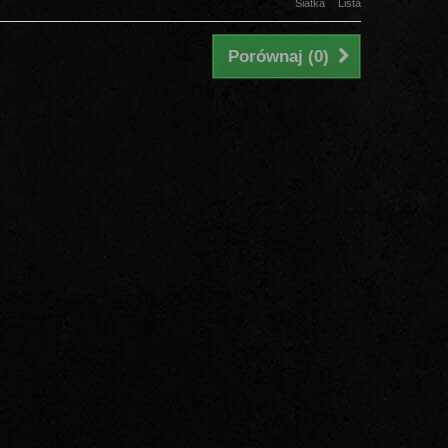
Siatka
Lista
Porównaj (
0
)