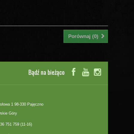
Porównaj (
0
)
Bądź na bieżąco
słowa 1 98-330 Pajęczno
skie Góry
36 751 759 (11-16)