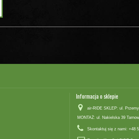
Informacja o sklepie
air-RIDE SKLEP: ul. Przemy
MONTAŻ: ul. Nakielska 39 Tarnow
Skontaktuj się z nami:
+48 5