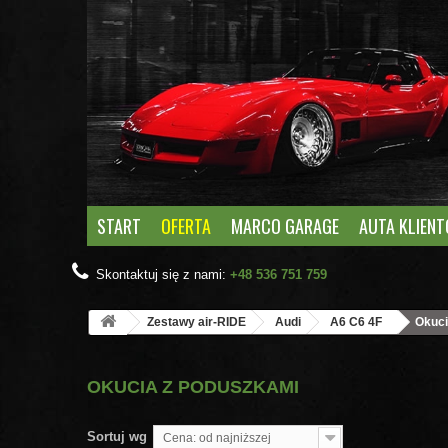
START
OFERTA
MARCO GARAGE
AUTA KLIEN
Skontaktuj się z nami:
+48 536 751 759
Zestawy air-RIDE
Audi
A6 C6 4F
Okuci
OKUCIA Z PODUSZKAMI
Sortuj wg
Cena: od najniższej