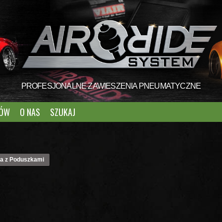
PROFESJONALNE ZAWIESZENIA PNEUMATYCZNE
TÓW
O NAS
SZUKAJ
a z Poduszkami