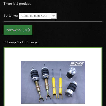
There is 1 product.
Sortuj wg
Cena: od najniższej
Porównaj (
0
)
Pokazuje 1 - 1 z 1 pozycji