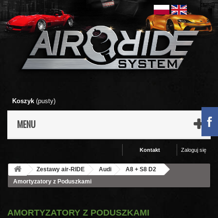
Koszyk
(pusty)
MENU
Kontakt
Zaloguj się
Zestawy air-RIDE
Audi
A8 + S8 D2
Amortyzatory z Poduszkami
AMORTYZATORY Z PODUSZKAMI