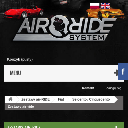
Koszyk
(pusty)
MENU
Kontakt
Zaloguj się
Zestawy air-RIDE
Fiat
Seicento / Cinquecento
Zestawy air-ride
ZESTAWY AIR-RIDE