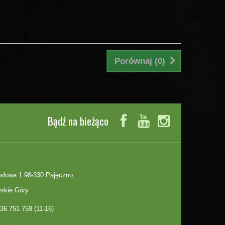
Porównaj (
0
)
Bądź na bieżąco
słowa 1 98-330 Pajęczno
skie Góry
36 751 759 (11-16)