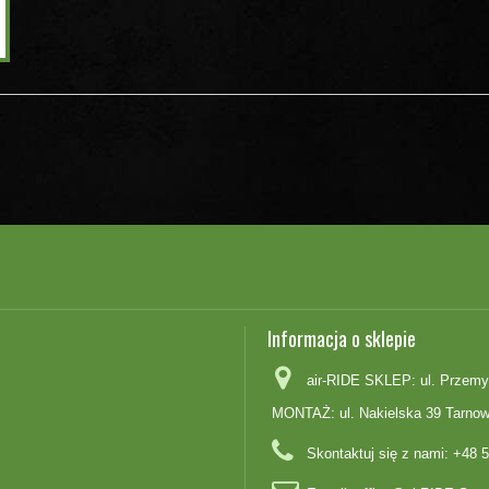
Informacja o sklepie
air-RIDE SKLEP: ul. Przemy
MONTAŻ: ul. Nakielska 39 Tarnow
Skontaktuj się z nami:
+48 5