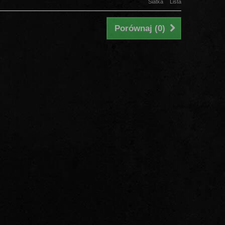
Siatka
Lista
Porównaj (
0
)