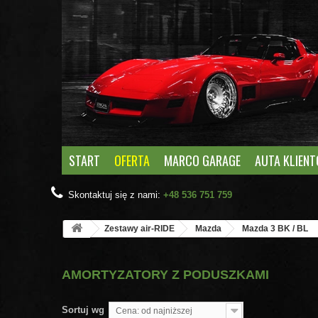
START
OFERTA
MARCO GARAGE
AUTA KLIEN
Skontaktuj się z nami:
+48 536 751 759
Zestawy air-RIDE
Mazda
Mazda 3 BK / BL
AMORTYZATORY Z PODUSZKAMI
Sortuj wg
Cena: od najniższej