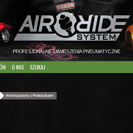
PROFESJONALNE ZAWIESZENIA PNEUMATYCZNE
TÓW
O NAS
SZUKAJ
Amortyzatory z Poduszkami