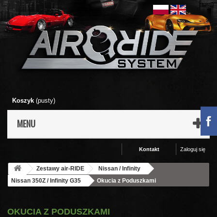
Koszyk
(pusty)
MENU
Kontakt
Zaloguj się
Zestawy air-RIDE
Nissan / Infinity
Nissan 350Z / Infinity G35
Okucia z Poduszkami
OKUCIA Z PODUSZKAMI