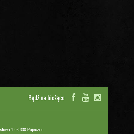
Bądź na bieżąco
słowa 1 98-330 Pajęczno