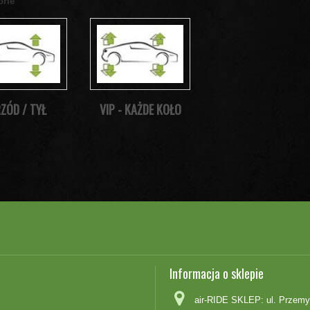
orie
ZÓD / TYŁ
VIP - KAŻDE KOŁO
Informacja o sklepie
air-RIDE SKLEP: ul. Przemy