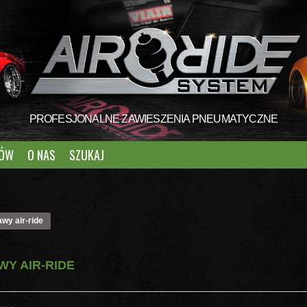
PROFESJONALNE ZAWIESZENIA PNEUMATYCZNE
TÓW
O NAS
SZUKAJ
wy air-ride
WY AIR-RIDE