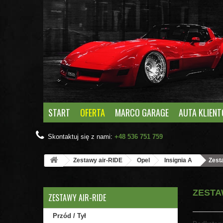
START
OFERTA
MARCO GARAGE
AUTA KLIEN
Skontaktuj się z nami:
+48 536 751 759
Zestawy air-RIDE
Opel
Insignia A
Zesta
ZESTA
ZESTAWY AIR-RIDE
Przód / Tył