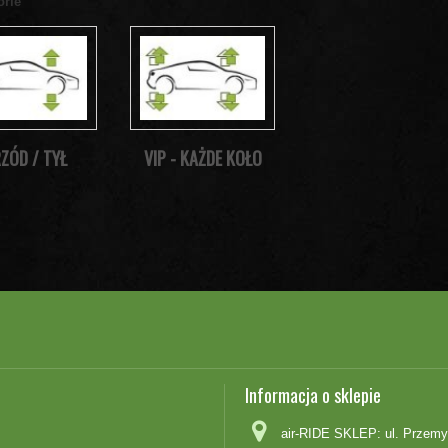
orie
ZÓD / TYŁ
VIP - KAŻDE KOŁO
Informacja o sklepie
air-RIDE SKLEP: ul. Przemy