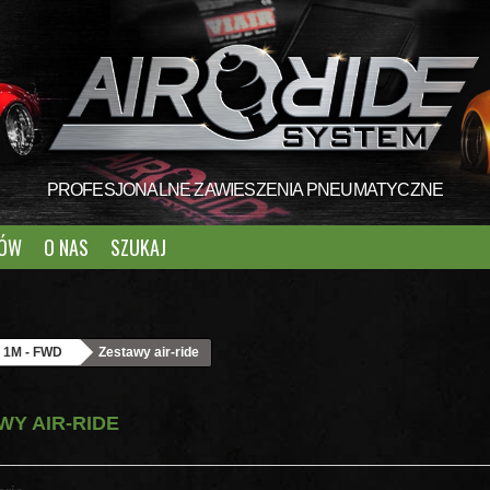
PROFESJONALNE ZAWIESZENIA PNEUMATYCZNE
TÓW
O NAS
SZUKAJ
o 1M - FWD
Zestawy air-ride
WY AIR-RIDE