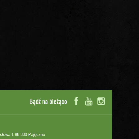
Bądź na bieżąco
słowa 1 98-330 Pajęczno