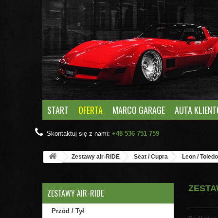
START
OFERTA
MARCO GARAGE
AUTA KLIEN
Skontaktuj się z nami:
+48 536 751 759
Zestawy air-RIDE
Seat / Cupra
Leon / Toled
ZESTA
ZESTAWY AIR-RIDE
Przód / Tył