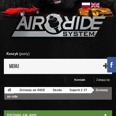
Koszyk
(pusty)
MENU
Kontakt
Zaloguj się
Zestawy air-RIDE
Skoda
Superb 2 3T
Zestawy
air-ride
ZESTAWY AIR-RIDE