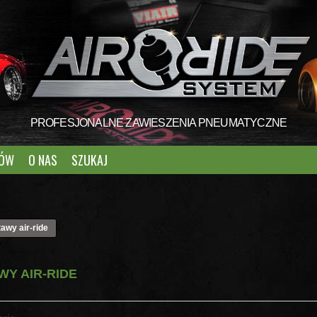
PROFESJONALNE ZAWIESZENIA PNEUMATYCZNE
TÓW
O NAS
SZUKAJ
awy air-ride
WY AIR-RIDE