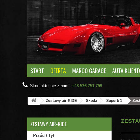
START
OFERTA
MARCO GARAGE
AUTA KLIEN
Skontaktuj się z nami:
+48 536 751 759
Zestawy air-RIDE
Skoda
Superb 1
Zest
ZESTA
ZESTAWY AIR-RIDE
Przód / Tył