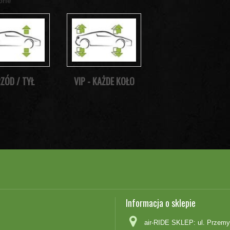
orie
ZÓD / TYŁ
VIP - KAŻDE KOŁO
Informacja o sklepie
air-RIDE SKLEP: ul. Przemy