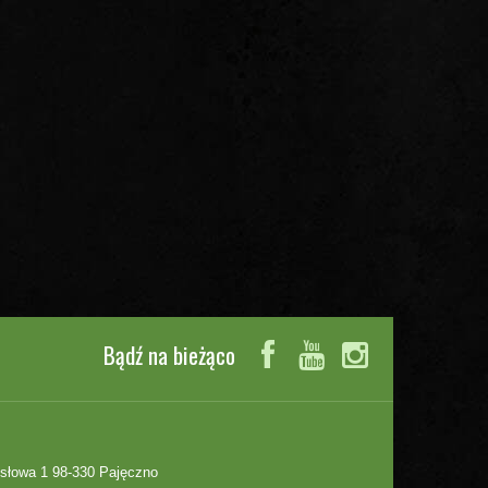
Bądź na bieżąco
słowa 1 98-330 Pajęczno