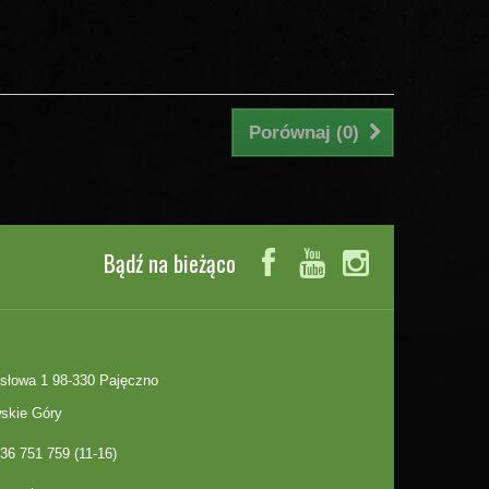
Porównaj (
0
)
Bądź na bieżąco
słowa 1 98-330 Pajęczno
skie Góry
36 751 759 (11-16)