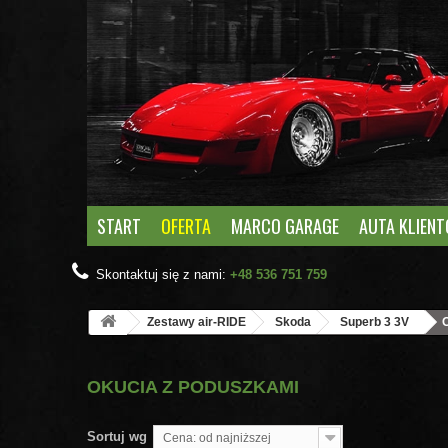
START
OFERTA
MARCO GARAGE
AUTA KLIEN
Skontaktuj się z nami:
+48 536 751 759
Zestawy air-RIDE
Skoda
Superb 3 3V
OKUCIA Z PODUSZKAMI
Sortuj wg
Cena: od najniższej