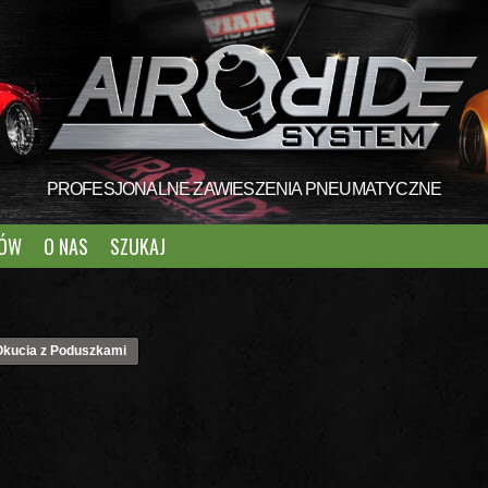
PROFESJONALNE ZAWIESZENIA PNEUMATYCZNE
TÓW
O NAS
SZUKAJ
Okucia z Poduszkami