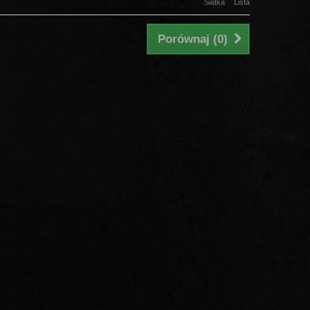
Siatka
Lista
Porównaj (
0
)