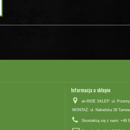
Informacja o sklepie
air-RIDE SKLEP: ul. Przemy
MONTAŻ: ul. Nakielska 39 Tarnow
Skontaktuj się z nami:
+48 5