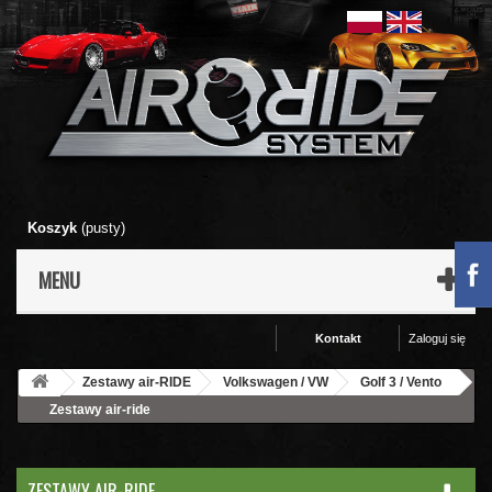
Koszyk
(pusty)
MENU
Kontakt
Zaloguj się
Zestawy air-RIDE
Volkswagen / VW
Golf 3 / Vento
Zestawy air-ride
ZESTAWY AIR-RIDE