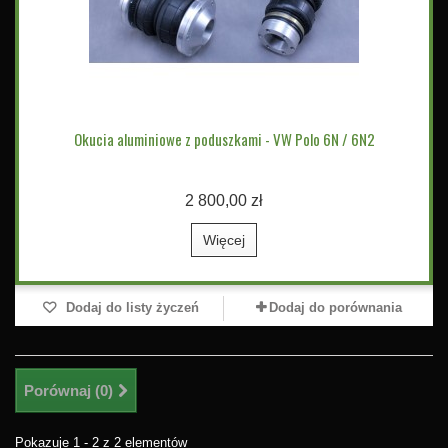
Okucia aluminiowe z poduszkami - VW Polo 6N / 6N2
2 800,00 zł
Więcej
Dodaj do listy życzeń
Dodaj do porównania
Porównaj (
0
)
Pokazuje 1 - 2 z 2 elementów