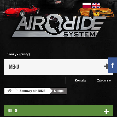
Koszyk
(pusty)
MENU
Kontakt
Zaloguj się
Zestawy air-RIDE
Dodge
DODGE