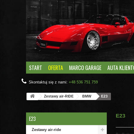
START
OFERTA
MARCO GARAGE
AUTA KLIEN
Skontaktuj się z nami:
+48 536 751 759
Zestawy air-RIDE
BMW
E23
E23
E23
Zestawy air-ride