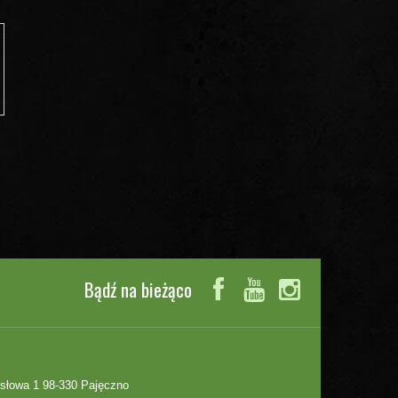
Bądź na bieżąco
słowa 1 98-330 Pajęczno