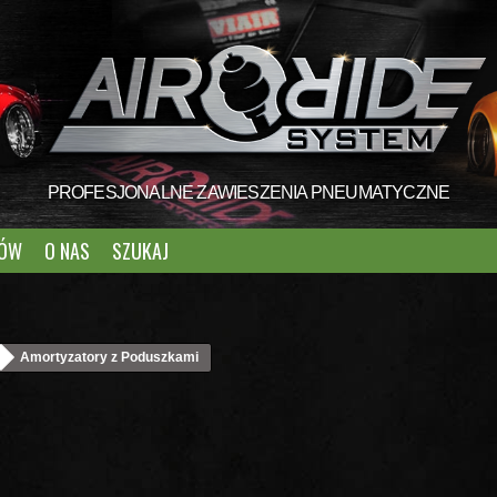
PROFESJONALNE ZAWIESZENIA PNEUMATYCZNE
TÓW
O NAS
SZUKAJ
Amortyzatory z Poduszkami