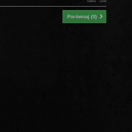
Siatka
Lista
Porównaj (
0
)