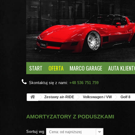
START
OFERTA
MARCO GARAGE
AUTA KLIEN
Skontaktuj się z nami:
+48 536 751 759
Zestawy air-RIDE
Volkswagen / VW
Golf 8
AMORTYZATORY Z PODUSZKAMI
Sortuj wg
Cena: od najniższej