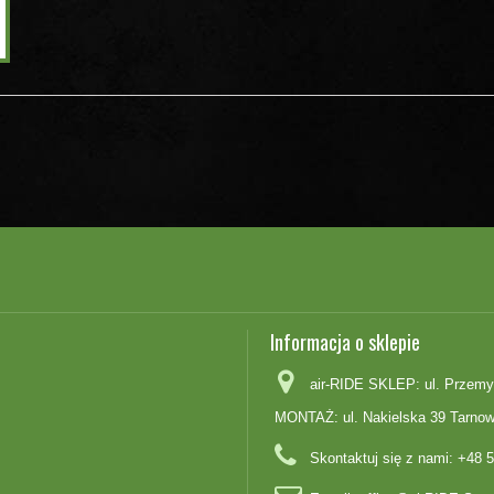
Informacja o sklepie
air-RIDE SKLEP: ul. Przemy
MONTAŻ: ul. Nakielska 39 Tarnow
Skontaktuj się z nami:
+48 5