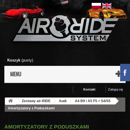
Koszyk
(pusty)
MENU
Kontakt
Zaloguj się
Zestawy air-RIDE
Audi
A4 B9 / A5 F5 + S4/S5
Amortyzatory z Poduszkami
AMORTYZATORY Z PODUSZKAMI