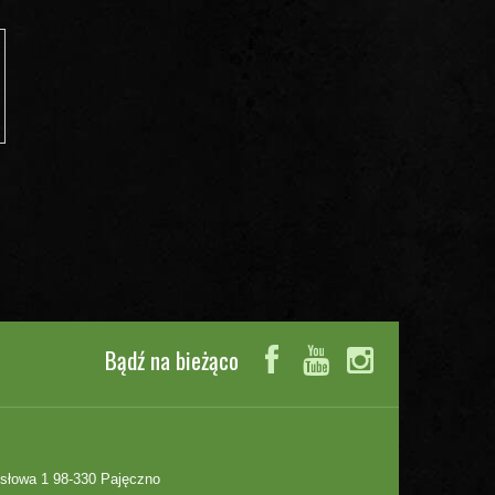
Bądź na bieżąco
słowa 1 98-330 Pajęczno