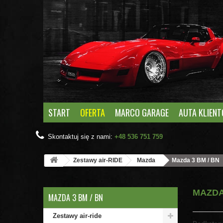
START
OFERTA
MARCO GARAGE
AUTA KLIEN
Skontaktuj się z nami:
+48 536 751 759
Zestawy air-RIDE
Mazda
Mazda 3 BM / BN
MAZDA
MAZDA 3 BM / BN
Zestawy air-ride