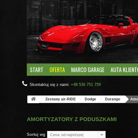
START
OFERTA
MARCO GARAGE
AUTA KLIEN
Skontaktuj się z nami:
+48 536 751 759
Zestawy air-RIDE
Dodge
Durango
Amo
AMORTYZATORY Z PODUSZKAMI
Sortuj wg
Cena: od najniższej