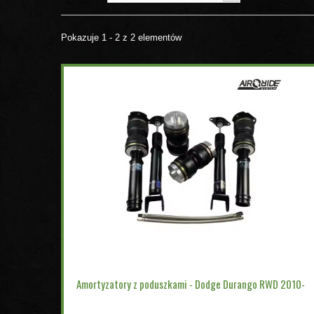
Pokazuje 1 - 2 z 2 elementów
Amortyzatory z poduszkami - Dodge Durango RWD 2010-