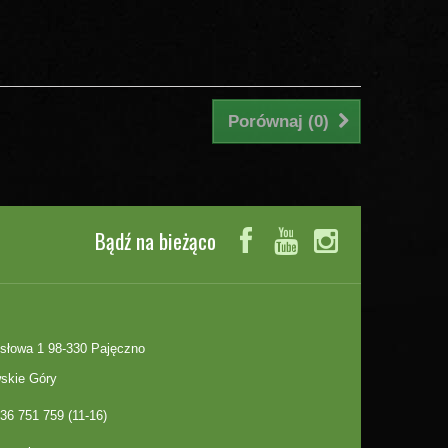
Porównaj (
0
)
Bądź na bieżąco
słowa 1 98-330 Pajęczno
skie Góry
36 751 759 (11-16)