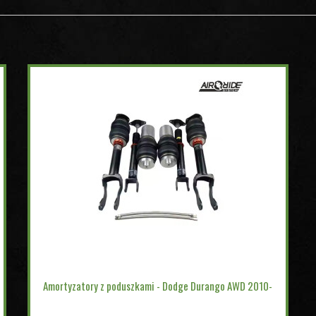
Amortyzatory z poduszkami - Dodge Durango AWD 2010-