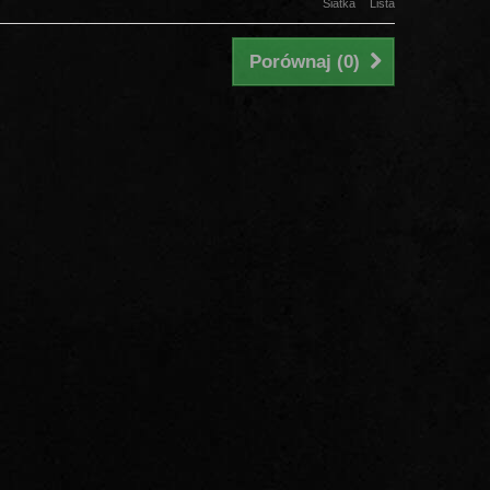
Siatka
Lista
Porównaj (
0
)