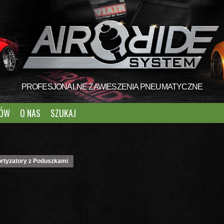
PROFESJONALNE ZAWIESZENIA PNEUMATYCZNE
TÓW
O NAS
SZUKAJ
rtyzatory z Poduszkami