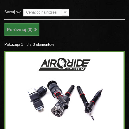
Sortuj wg
Cena: od najniższej
Porównaj (
0
)
Pokazuje 1 - 3 z 3 elementów