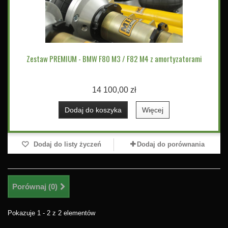
Zestaw PREMIUM - BMW F80 M3 / F82 M4 z amortyzatorami
14 100,00 zł
Dodaj do koszyka
Więcej
Dodaj do listy życzeń
Dodaj do porównania
Porównaj (
0
)
Pokazuje 1 - 2 z 2 elementów