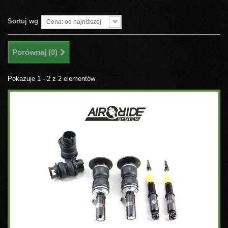
Sortuj wg
Cena: od najniższej
Porównaj (
0
)
Pokazuje 1 - 2 z 2 elementów