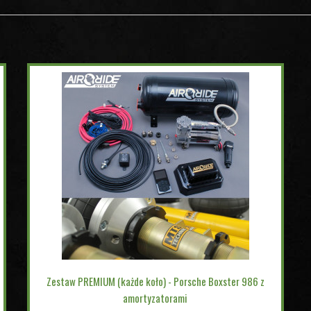
Zestaw PREMIUM (każde koło) - Porsche Boxster 986 z
amortyzatorami