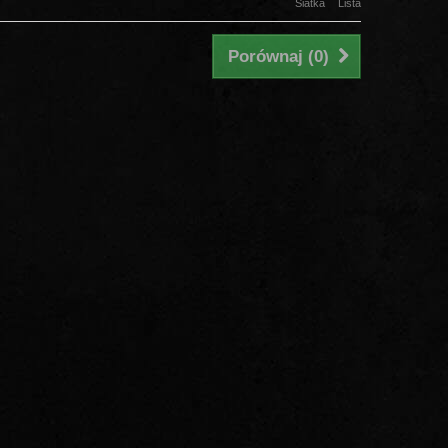
Siatka
Lista
Porównaj (
0
)