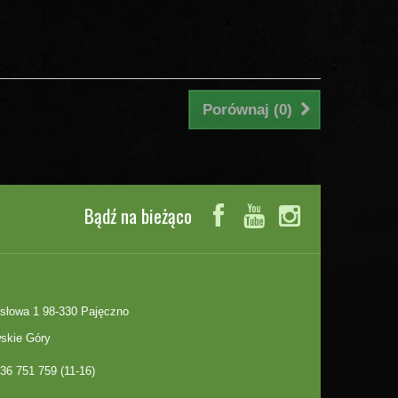
Porównaj (
0
)
Bądź na bieżąco
słowa 1 98-330 Pajęczno
skie Góry
36 751 759 (11-16)