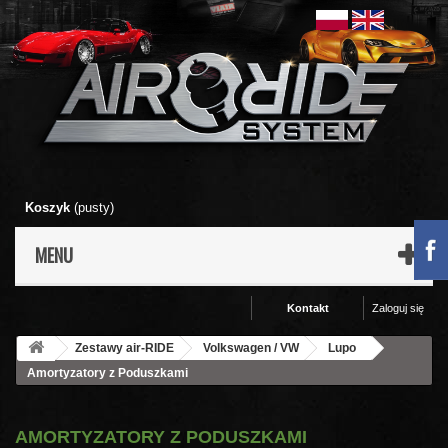
Koszyk
(pusty)
MENU
Kontakt
Zaloguj się
Zestawy air-RIDE
Volkswagen / VW
Lupo
Amortyzatory z Poduszkami
AMORTYZATORY Z PODUSZKAMI