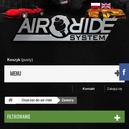
Koszyk
(pusty)
MENU
Kontakt
Zaloguj się
Osprzęt do air-ride
Zawory
FILTROWANIE