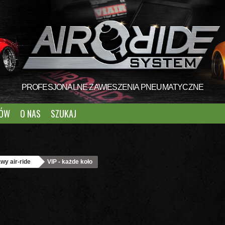
PROFESJONALNE ZAWIESZENIA PNEUMATYCZNE
TÓW
O NAS
SZUKAJ
wy air-ride
VIP - każde koło