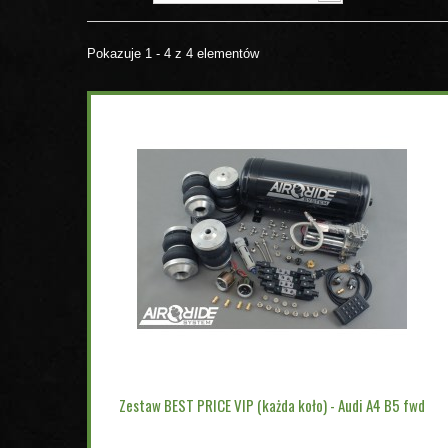
Pokazuje 1 - 4 z 4 elementów
Zestaw BEST PRICE VIP (każda koło) - Audi A4 B5 fwd