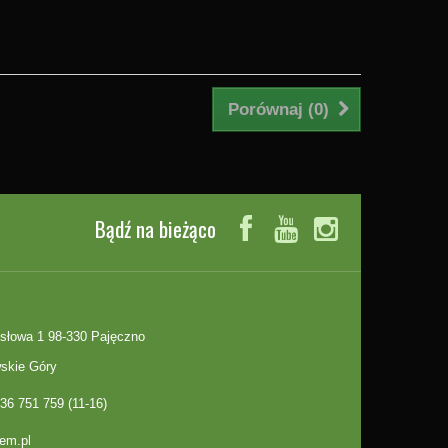
Porównaj (
0
)
Bądź na bieżąco
słowa 1 98-330 Pajęczno
skie Góry
36 751 759 (11-16)
em.pl