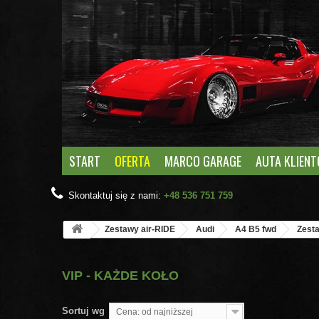
START
OFERTA
MARCO GARAGE
AUTA KLIEN
Skontaktuj się z nami:
+48 536 751 759
Zestawy air-RIDE
Audi
A4 B5 fwd
Zesta
VIP - KAŻDE KOŁO
Sortuj wg
Cena: od najniższej