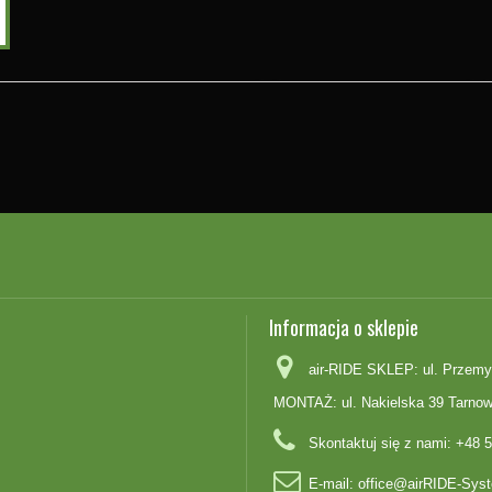
Informacja o sklepie
air-RIDE SKLEP: ul. Przemy
MONTAŻ: ul. Nakielska 39 Tarnow
Skontaktuj się z nami:
+48 5
E-mail:
office@airRIDE-Syst