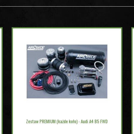
Zestaw PREMIUM (każde koło) - Audi A4 B5 FWD