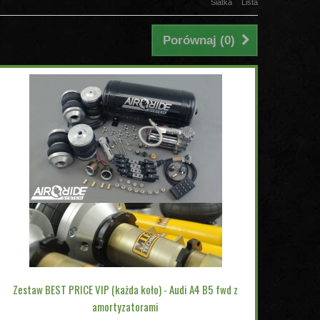
Siatka
Lista
Porównaj (
0
)
Zestaw BEST PRICE VIP (każda koło) - Audi A4 B5 fwd z
amortyzatorami