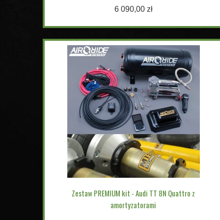
6 090,00 zł
Zestaw PREMIUM kit - Audi TT 8N Quattro z
amortyzatorami