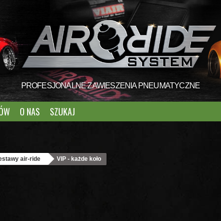
PROFESJONALNE ZAWIESZENIA PNEUMATYCZNE
TÓW
O NAS
SZUKAJ
estawy air-ride
VIP - każde koło