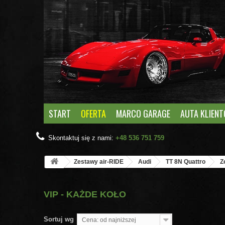
START
OFERTA
MARCO GARAGE
AUTA KLIEN
Skontaktuj się z nami:
+48 536 751 759
Zestawy air-RIDE
Audi
TT 8N Quattro
Z
VIP - KAŻDE KOŁO
Sortuj wg
Cena: od najniższej