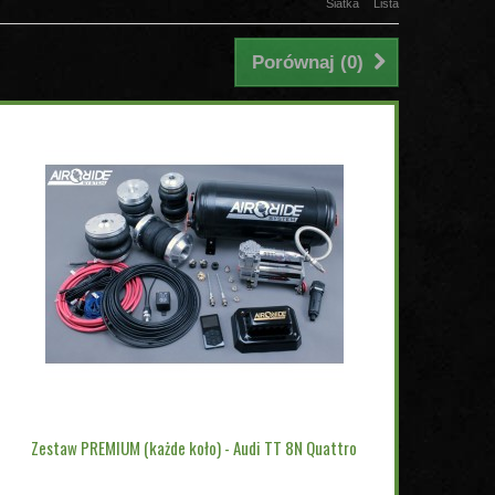
Siatka
Lista
Porównaj (
0
)
Zestaw PREMIUM (każde koło) - Audi TT 8N Quattro