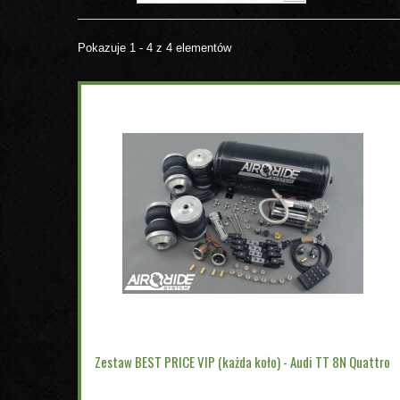
Pokazuje 1 - 4 z 4 elementów
Zestaw BEST PRICE VIP (każda koło) - Audi TT 8N Quattro