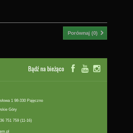
Porównaj (
0
)
Bądź na bieżąco
słowa 1 98-330 Pajęczno
skie Góry
36 751 759 (11-16)
em.pl