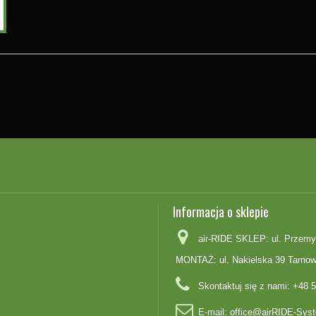
Informacja o sklepie
air-RIDE SKLEP: ul. Przemy
MONTAŻ: ul. Nakielska 39 Tarnow
Skontaktuj się z nami:
+48 5
E-mail:
office@airRIDE-Syst