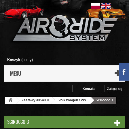
Koszyk
(pusty)
MENU
Kontakt
Zaloguj się
Zestawy air-RIDE
Volkswagen / VW
Scirocco 3
SCIROCCO 3