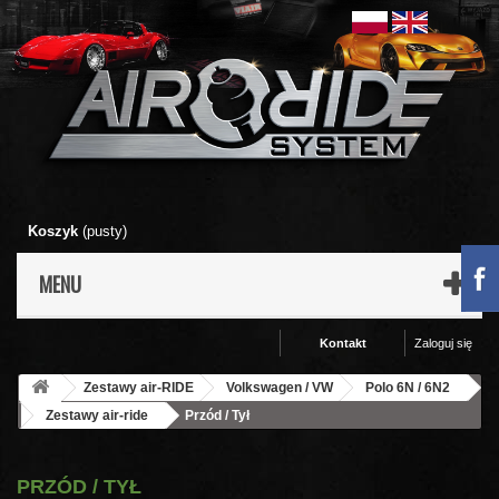
Koszyk
(pusty)
MENU
Kontakt
Zaloguj się
Zestawy air-RIDE
Volkswagen / VW
Polo 6N / 6N2
Zestawy air-ride
Przód / Tył
PRZÓD / TYŁ