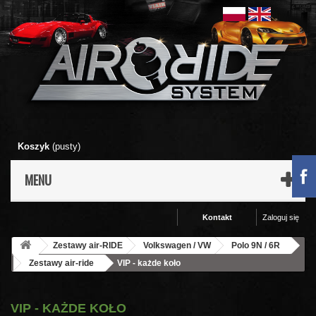
Koszyk
(pusty)
MENU
Kontakt
Zaloguj się
Zestawy air-RIDE
Volkswagen / VW
Polo 9N / 6R
Zestawy air-ride
VIP - każde koło
VIP - KAŻDE KOŁO