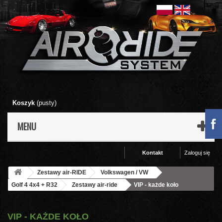
Koszyk
(pusty)
MENU
Kontakt
Zaloguj się
Zestawy air-RIDE
Volkswagen / VW
Golf 4 4x4 + R32
Zestawy air-ride
VIP - każde koło
VIP - KAŻDE KOŁO