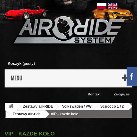
Koszyk
(pusty)
MENU
Kontakt
Zaloguj się
Zestawy air-RIDE
Volkswagen / VW
Scirocco 1 / 2
Zestawy air-ride
VIP - każde koło
VIP - KAŻDE KOŁO