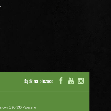
Bądź na bieżąco
słowa 1 98-330 Pajęczno