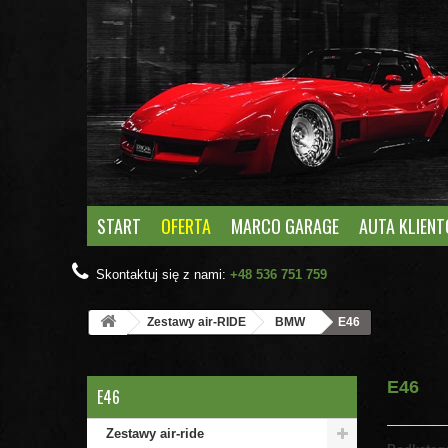
START
OFERTA
MARCO GARAGE
AUTA KLIEN
Skontaktuj się z nami:
+48 536 751 759
Zestawy air-RIDE
BMW
E46
E46
E46
Zestawy air-ride