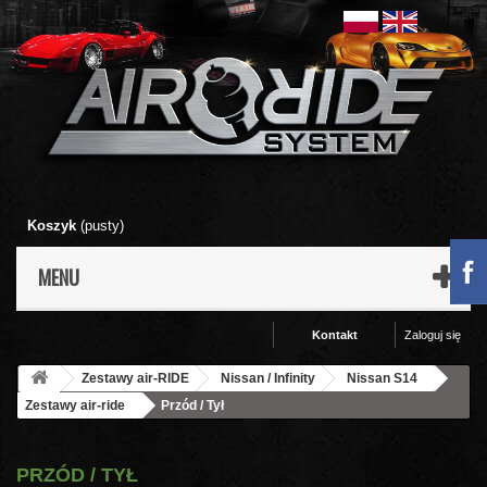
Koszyk
(pusty)
MENU
Kontakt
Zaloguj się
Zestawy air-RIDE
Nissan / Infinity
Nissan S14
Zestawy air-ride
Przód / Tył
PRZÓD / TYŁ