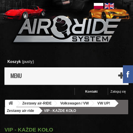
Koszyk
(pusty)
MENU
Kontakt
Zaloguj się
Zestawy air-RIDE
Volkswagen / VW
VW UP!
Zestawy air-ride
VIP - KAŻDE KOŁO
VIP - KAŻDE KOŁO