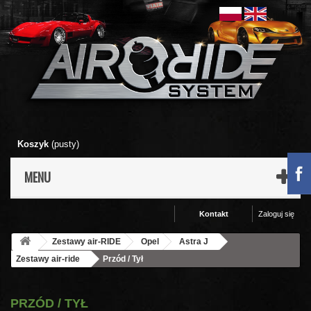
Koszyk
(pusty)
MENU
Kontakt
Zaloguj się
Zestawy air-RIDE
Opel
Astra J
Zestawy air-ride
Przód / Tył
PRZÓD / TYŁ