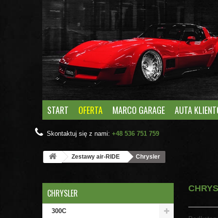
START
OFERTA
MARCO GARAGE
AUTA KLIEN
Skontaktuj się z nami:
+48 536 751 759
Zestawy air-RIDE
Chrysler
CHRY
CHRYSLER
300C