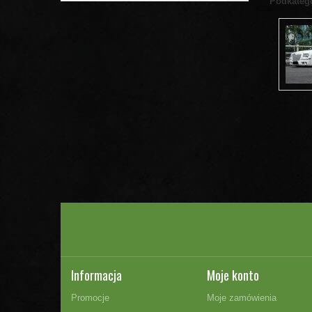
Podkateg
Informacja
Moje konto
Promocje
Moje zamówienia