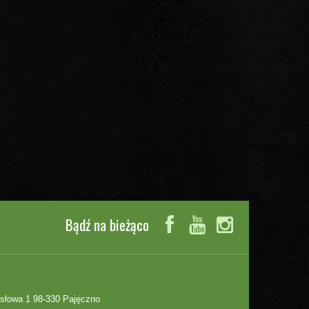
Bądź na bieżąco
słowa 1 98-330 Pajęczno