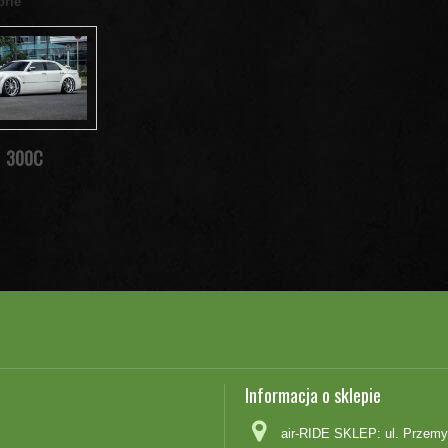
orie
300C
Informacja o sklepie
air-RIDE SKLEP: ul. Przemy