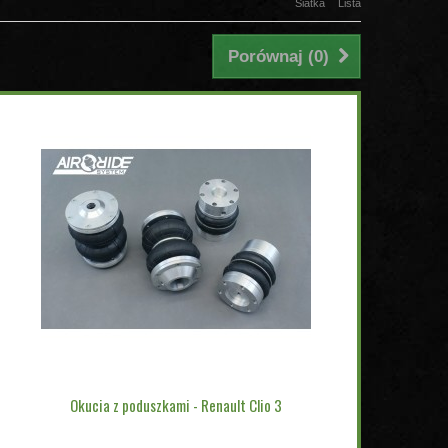
Siatka
Lista
Porównaj (
0
)
Okucia z poduszkami - Renault Clio 3