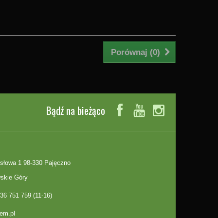
Porównaj (
0
)
Bądź na bieżąco
słowa 1 98-330 Pajęczno
skie Góry
36 751 759 (11-16)
em.pl