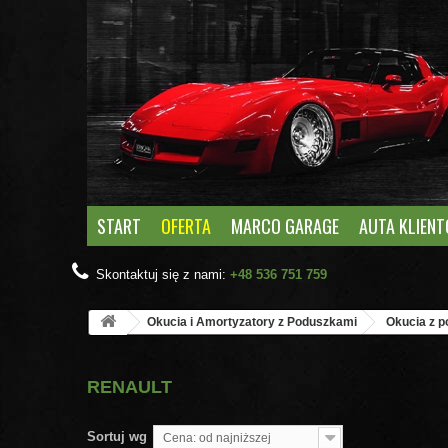
START
OFERTA
MARCO GARAGE
AUTA KLIEN
Skontaktuj się z nami:
+48 536 751 759
Okucia i Amortyzatory z Poduszkami
Okucia z 
RENAULT
Sortuj wg
Cena: od najniższej