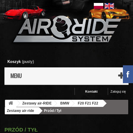
Koszyk
(pusty)
MENU
Kontakt
Zaloguj się
Zestawy air-RIDE
BMW
F20 F21 F22
Zestawy air-ride
Przód / Tył
PRZÓD / TYŁ