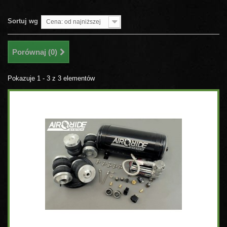
Sortuj wg
Cena: od najniższej
Porównaj (
0
)
Pokazuje 1 - 3 z 3 elementów