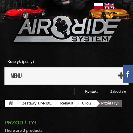
Koszyk
(pusty)
MENU
Kontakt
Zaloguj się
Zestawy air-RIDE
Renault
Clio 2
Przód / Tył
PRZÓD / TYŁ
There are 3 products.