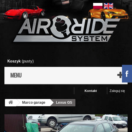
Koszyk
(pusty)
MENU
Kontakt
Zaloguj się
Marco garage
Lexus GS