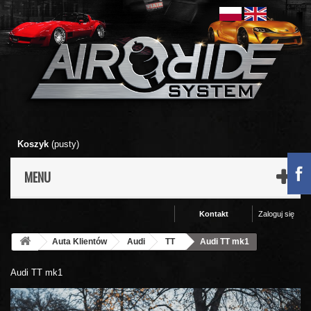
Koszyk
(pusty)
MENU
Kontakt
Zaloguj się
Auta Klientów
Audi
TT
Audi TT mk1
Audi TT mk1