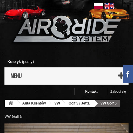
Koszyk
(pusty)
MENU
Kontakt
Zaloguj się
Auta Klientów
VW
Golf 5 / Jetta
VW Golf 5
VW Golf 5