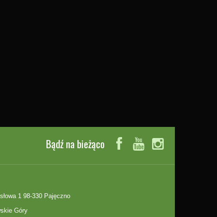
Bądź na bieżąco
słowa 1 98-330 Pajęczno
skie Góry