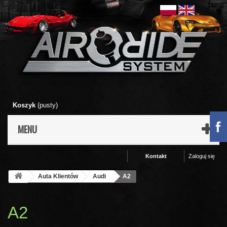
Koszyk
(pusty)
MENU
Kontakt
Zaloguj się
Auta Klientów
Audi
A2
A2