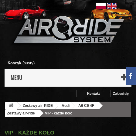
Koszyk
(pusty)
MENU
Kontakt
Zaloguj się
Zestawy air-RIDE
Audi
A6 C6 4F
Zestawy air-ride
VIP - każde koło
VIP - KAŻDE KOŁO