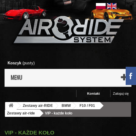
Koszyk
(pusty)
MENU
Kontakt
Zaloguj się
Zestawy air-RIDE
BMW
F10 / F01
Zestawy air-ride
VIP - każde koło
VIP - KAŻDE KOŁO