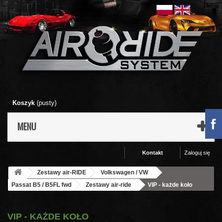
Koszyk
(pusty)
MENU
Kontakt
Zaloguj się
Zestawy air-RIDE
Volkswagen / VW
Passat B5 / B5FL fwd
Zestawy air-ride
VIP - każde koło
VIP - KAŻDE KOŁO