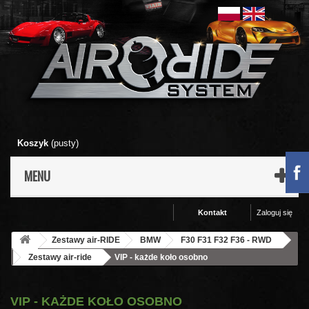
Koszyk
(pusty)
MENU
Kontakt
Zaloguj się
Zestawy air-RIDE
BMW
F30 F31 F32 F36 - RWD
Zestawy air-ride
VIP - każde koło osobno
VIP - KAŻDE KOŁO OSOBNO