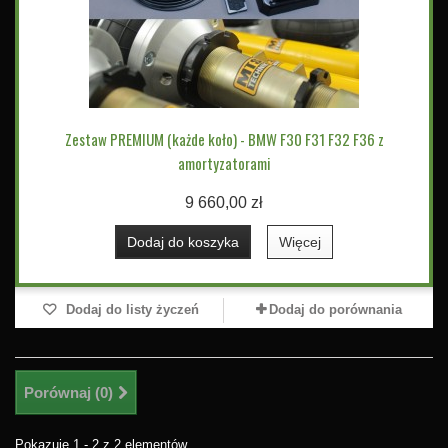
Zestaw PREMIUM (każde koło) - BMW F30 F31 F32 F36 z
amortyzatorami
9 660,00 zł
Dodaj do koszyka
Więcej
Dodaj do listy życzeń
Dodaj do porównania
Porównaj (
0
)
Pokazuje 1 - 2 z 2 elementów